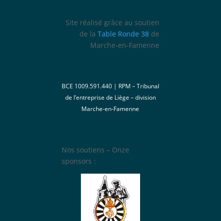
Site réalisé grâce au soutien
de la
Table Ronde 38
de
Marche-en-Famenne
BCE 1009.591.440 | RPM – Tribunal
de l’entreprise de Liège – division
Marche-en-Famenne
Nos soutiens – Onze
sponsors :