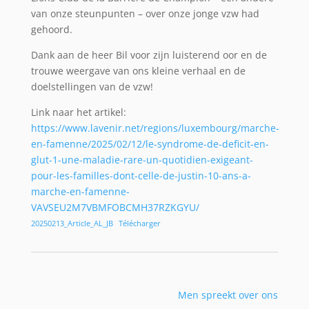
van onze steunpunten – over onze jonge vzw had
gehoord.
Dank aan de heer Bil voor zijn luisterend oor en de
trouwe weergave van ons kleine verhaal en de
doelstellingen van de vzw!
Link naar het artikel:
https://www.lavenir.net/regions/luxembourg/marche-
en-famenne/2025/02/12/le-syndrome-de-deficit-en-
glut-1-une-maladie-rare-un-quotidien-exigeant-
pour-les-familles-dont-celle-de-justin-10-ans-a-
marche-en-famenne-
VAVSEU2M7VBMFOBCMH37RZKGYU/
20250213_Article_AL_JB
Télécharger
Men spreekt over ons