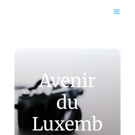
Avenir
du
Luxemb