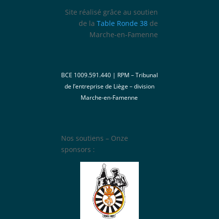
Site réalisé grâce au soutien
de la
Table Ronde 38
de
Marche-en-Famenne
BCE 1009.591.440 | RPM – Tribunal
de l’entreprise de Liège – division
Marche-en-Famenne
Nos soutiens – Onze
sponsors :